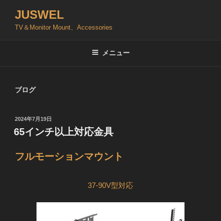
コ
JUSWEL
ン
TV＆Monitor Mount、Accessories
テ
ン
ツ
メニュー
へ
ス
キ
ブログ
ッ
プ
投
2024年7月19日
稿
65インチ以上対応金具
日:
フルモーションマウント
37-90V型対応