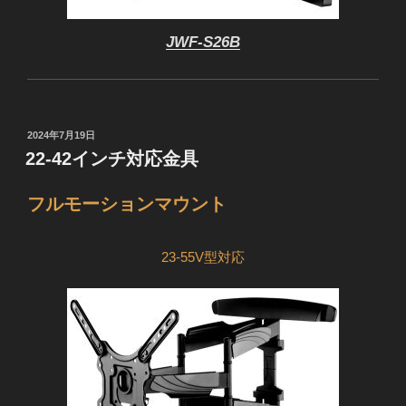
JWF-S26B
投
2024年7月19日
稿
22-42インチ対応金具
日:
フルモーションマウント
23-55V型対応