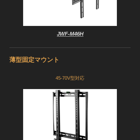
JWF-M46H
薄型固定マウント
45-70V型対応