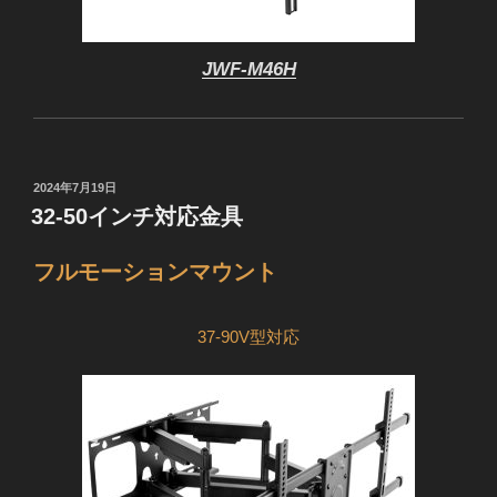
JWF-M46H
投
2024年7月19日
稿
32-50インチ対応金具
日:
フルモーションマウント
37-90V型対応