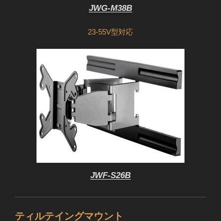
JWG-M38B
23-55V型対応
JWF-S26B
ティルテイングマウント