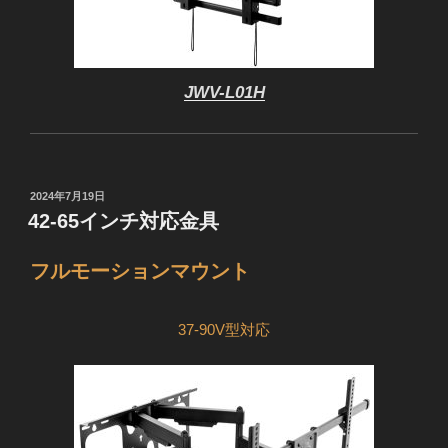
JWV-L01H
投
2024年7月19日
稿
42-65インチ対応金具
日:
フルモーションマウント
37-90V型対応