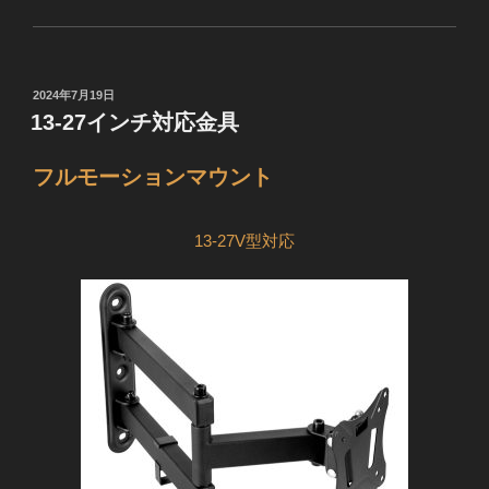
投
2024年7月19日
稿
13-27インチ対応金具
日:
フルモーションマウント
13-27V型対応