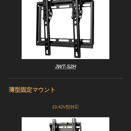
JWT-S2H
薄型固定マウント
23-42V型対応